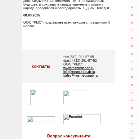
день каждый из нас вспомнит тех, кто подарил нам
будущее, и сохранит в сердце уважение к подвигу
>
народа-победителя и благодарность. С Днём Победы!
>
08.03.2025
ООО "РМС" поздравляет всех женщин с праздником 8
>
марта!
>
>
>
>
тел.(812) 291-57-55
факс (812) 291-57-52
>
ООО "РМС"
контакты
www.rosmedsnab.ru
>
info@rosmedsnab.ru
sales@rosmedsnab.ru
>
>
>
>
>
>
>
>
Вопрос консультанту