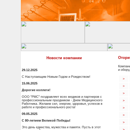
Отори
Новости компании
Компани
и обору
29.12.2025
С Наступающим Новым Годом и Рождеством!
>
15.06.2025
>
Дорогие коллеги!
>
ООО "РМС" поздравляет всех медиков и партнеров с
профессиональным праздником - Днем Медицинского
>
Работника. Желаем сил, энергии, здоровья, успехов в
работе и профессионального роста!
>
09.05.2025
>
С 80-летием Великой Победы!
>
Это день единства, мужества и памяти. Пусть в этот
>